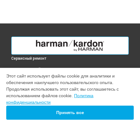
Сервисный ремонт
ВЫБЕРИ СВОЙ ГОРОД
Этот сайт использует файлы cookie для аналитики и
Замена блока питания сабвуфера Citation SUB Black harman
обеспечения наилучшего пользовательского опыта.
kardon в
Краснодаре
Продолжая использовать этот сайт, вы соглашаетесь с
Замена блока питания сабвуфера Citation SUB Black harman
использованием файлов cookie.
Политика
kardon в
Ростове-на-Дону
конфиденциальности
Замена блока питания сабвуфера Citation SUB Black harman
kardon в
Нижнем Новгороде
Принять все
Замена блока питания сабвуфера Citation SUB Black harman
kardon в
Новосибирске
Замена блока питания сабвуфера Citation SUB Black harman
kardon в
Челябинске